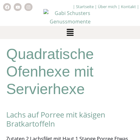
|
Startseite
|
Über mich
|
Kontakt
|
Quadratische
Ofenhexe mit
Servierhexe
Lachs auf Porree mit käsigen
Bratkartoffeln
Zutaten 2 Lachsfilet mit Haut 1 Stange Porree Etwas